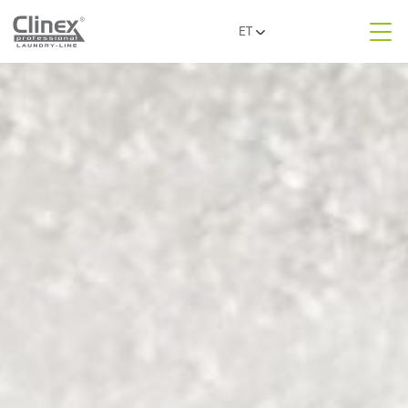
ET
EN
Meist
PL
UA
Tooted
RO
SR
LT
Valdkonnad
LV
BG
FR
Doseerimissüsteemid
Kontakt