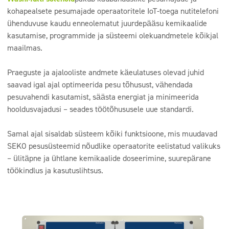
kohapealsete pesumajade operaatoritele IoT-toega nutitelefoni
ühenduvuse kaudu enneolematut juurdepääsu kemikaalide
kasutamise, programmide ja süsteemi olekuandmetele kõikjal
maailmas.
Praeguste ja ajalooliste andmete käeulatuses olevad juhid
saavad igal ajal optimeerida pesu tõhusust, vähendada
pesuvahendi kasutamist, säästa energiat ja minimeerida
hooldusvajadusi – seades töötõhususele uue standardi.
Samal ajal sisaldab süsteem kõiki funktsioone, mis muudavad
SEKO pesusüsteemid nõudlike operaatorite eelistatud valikuks
– ülitäpne ja ühtlane kemikaalide doseerimine, suurepärane
töökindlus ja kasutuslihtsus.