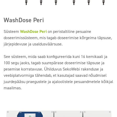
WashDose Peri
Süsteem
WashDose Peri
on peristaltiline pesuaine
doseerimissüsteem, mis tagab doseerimise kõrgeima täpsuse,
järjepidevuse ja usaldusväärsuse.
See süsteem, mida saab konfigureerida kuni 16 kemikaali ja
100 segu jaoks, tagab suurepärase doseerimise täpsuse ja
pesemise korratavuse. Ühilduvus SekoWebi rakenduse ja
veebiplatvormiga tähendab, et kasutajad saavad nõudmisel
juurdepääsu praegustele ja ajaloolistele pesuandmetele kõikjal
maailmas.