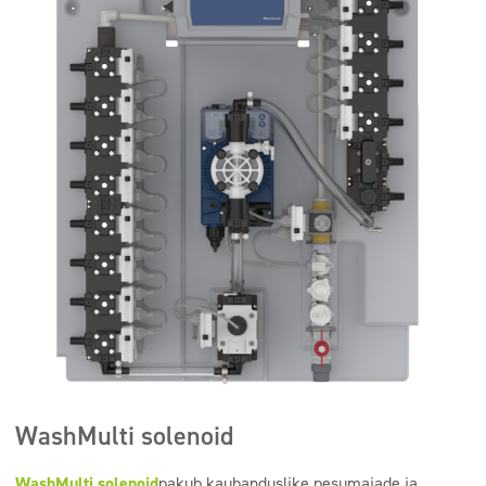
WashMulti solenoid
WashMulti solenoid
pakub kaubanduslike pesumajade ja