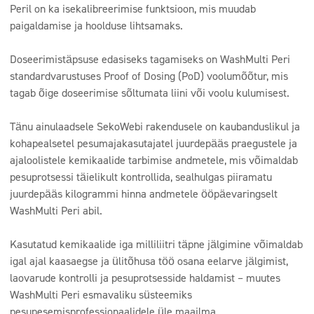
Peril on ka isekalibreerimise funktsioon, mis muudab
paigaldamise ja hoolduse lihtsamaks.
Doseerimistäpsuse edasiseks tagamiseks on WashMulti Peri
standardvarustuses Proof of Dosing (PoD) voolumõõtur, mis
tagab õige doseerimise sõltumata liini või voolu kulumisest.
Tänu ainulaadsele SekoWebi rakendusele on kaubanduslikul ja
kohapealsetel pesumajakasutajatel juurdepääs praegustele ja
ajaloolistele kemikaalide tarbimise andmetele, mis võimaldab
pesuprotsessi täielikult kontrollida, sealhulgas piiramatu
juurdepääs kilogrammi hinna andmetele ööpäevaringselt
WashMulti Peri abil.
Kasutatud kemikaalide iga milliliitri täpne jälgimine võimaldab
igal ajal kaasaegse ja ülitõhusa töö osana eelarve jälgimist,
laovarude kontrolli ja pesuprotsesside haldamist – muutes
WashMulti Peri esmavaliku süsteemiks
pesupesemisprofessionaalidele üle maailma.