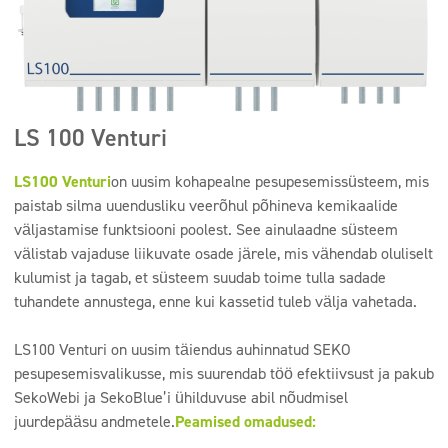
LS 100 Venturi
LS100 Venturi
on uusim kohapealne pesupesemissüsteem, mis
paistab silma uuendusliku veerõhul põhineva kemikaalide
väljastamise funktsiooni poolest. See ainulaadne süsteem
välistab vajaduse liikuvate osade järele, mis vähendab oluliselt
kulumist ja tagab, et süsteem suudab toime tulla sadade
tuhandete annustega, enne kui kassetid tuleb välja vahetada.
LS100 Venturi on uusim täiendus auhinnatud SEKO
pesupesemisvalikusse, mis suurendab töö efektiivsust ja pakub
SekoWebi ja SekoBlue’i ühilduvuse abil nõudmisel
juurdepääsu andmetele.
Peamised omadused: