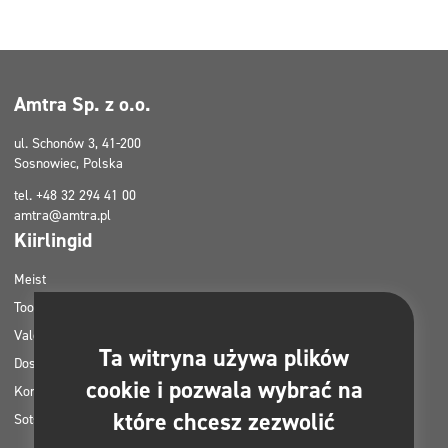
Amtra Sp. z o.o.
ul. Schonów 3, 41-200
Sosnowiec, Polska
tel. +48 32 294 41 00
amtra@amtra.pl
Kiirlingid
Meist
Tooted
Valdkonnad
Ta witryna używa plików
Doseerimissüsteemid
cookie i pozwala wybrać na
Kontakt
które chcesz zezwolić
Sotsiaalmeedia privaatsuspoliitika