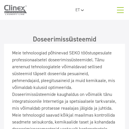
ET
EN
Meist
PL
UA
Doseerimissüsteemid
Tooted
RO
SR
LT
Meie tehnoloogiad põhinevad SEKO tööstuspesulate
Valdkonnad
LV
professionaalsetel doseerimissüsteemidel. Tänu
BG
arenenud tehnoloogiatele võimaldavad sellised
FR
süsteemid täpselt doseerida pesuaineid,
Doseerimissüsteemid
pehmendajaid, pleegitusaineid ja muid kemikaale, mis
võimaldab kulusid optimeerida.
Kontakt
Doseerimissüsteemide kaughaldus on võimalik tänu
integratsioonile Internetiga ja spetsiaalsele tarkvarale,
mis võimaldab protsesse reaalajas jälgida ja juhtida.
Meie tehnoloogid saavad kõikjal maailmas kontrollida
seadmete seisukorda, kemikaalide taset ja kohandada
doseerimisparameetreid vastavalt konkreetsetele