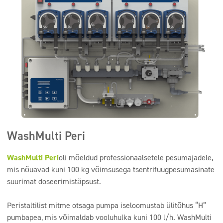
WashMulti Peri
WashMulti Peri
oli mõeldud professionaalsetele pesumajadele,
mis nõuavad kuni 100 kg võimsusega tsentrifuugpesumasinate
suurimat doseerimistäpsust.
Peristaltilist mitme otsaga pumpa iseloomustab ülitõhus “H”
pumbapea, mis võimaldab vooluhulka kuni 100 l/h. WashMulti