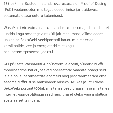
169 oz/min. Süsteemi standardvarustuses on Proof of Dosing
(PoD) voolumõõtur, mis tagab doseerimise järjepidevuse
sõltumata etteandetoru kulumisest.
WashMulti Air võimaldab kaubanduslike pesumajade haldajatel
juhtida kogu oma tegevust kõikjalt maailmast, võimaldades
unikaalse SekoWebi veebiportaali kaudu minimeerida
kemikaalide, vee ja energiatarbimist kogu
pesupesemisprotsessi jooksul.
Kui pääsete WashMulti Air süsteemile arvuti, sülearvuti või
mobiilseadme kaudu, saavad operaatorid vaadata praeguseid
ja ajaloolisi parameetrite andmeid ning programmeerida oma
seadmeid tõhususe maksimeerimiseks. Arukas ja intuitiivne
SekoWebi portaal töötab mis tahes veebibrauseris ja mis tahes
Interneti-juurdepääsuga seadmes, ilma et oleks vaja installida
spetsiaalset tarkvara.